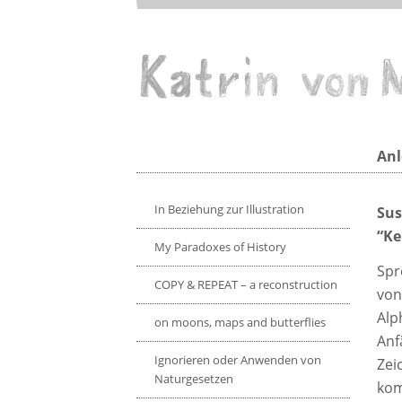
Direkt
zum
Inhalt
Texts on the artist
Anl
In Beziehung zur Illustration
Sus
“Ke
My Paradoxes of History
Spr
COPY & REPEAT – a reconstruction
von
Alp
on moons, maps and butterflies
Anf
Ignorieren oder Anwenden von
Zei
Naturgesetzen
kom