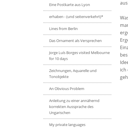
aus
Eine Postkarte aus Lyon
erhaben - (und seitenverkehrt)*
Was
man
Lines from Berlin
erg
Erg
Das Ornament als Versprechen
Ein
Jorge Luís Borges visited Melbourne
bes
for 10 days
Ide
ich
Zeichnungen, Aquarelle und
Tonobjekte
geh
An Obvious Problem
Anleitung zu einer annähernd
korrekten Aussprache des
Ungarischen
My private languages